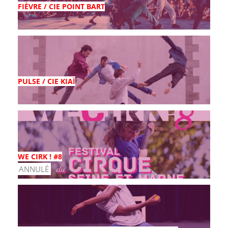
FIÈVRE / CIE POINT BART
PULSE / CIE KIAÏ
WE CIRK ! #8
ANNULÉ