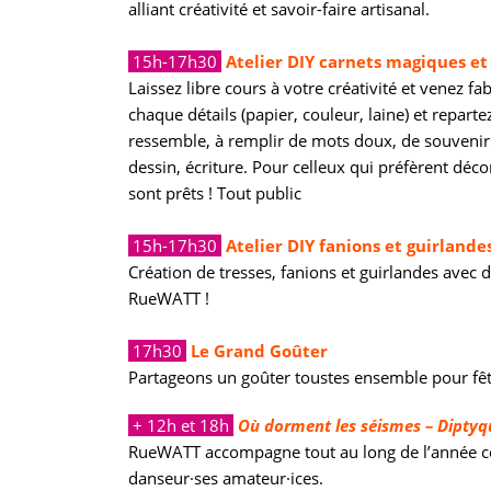
alliant créativité et savoir-faire artisanal.
15h-17h30
Atelier DIY carnets magiques et
Laissez libre cours à votre créativité et venez fa
chaque détails (papier, couleur, laine) et repart
ressemble, à remplir de mots doux, de souvenirs,
dessin, écriture. Pour celleux qui préfèrent déco
sont prêts ! Tout public
15h-17h30
Atelier DIY fanions et guirlandes
Création de tresses, fanions et guirlandes avec
d
RueWATT !
17h30
Le Grand Goûter
Partageons un goûter toustes ensemble pour fêt
+ 12h et 18h
Où dorment les séismes – Diptyq
RueWATT accompagne tout au long de l’année ce 
danseur·ses amateur·ices.