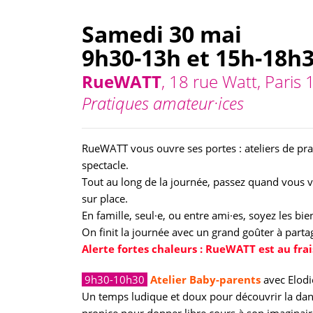
Samedi 30 mai
9h30-13h et 15h-18h
RueWATT
, 18 rue Watt, Paris 
Pratiques amateur·ices
RueWATT vous ouvre ses portes : ateliers de prati
spectacle.
Tout au long de la journée, passez quand vous 
sur place.
En famille, seul·e, ou entre ami·es, soyez les bi
On finit la journée avec un grand goûter à partag
Alerte fortes chaleurs : RueWATT est au frais
9h30-10h30
Atelier Baby-parents
avec Elodi
Un temps ludique et doux pour découvrir la da
propice pour donner libre cours à son imaginair