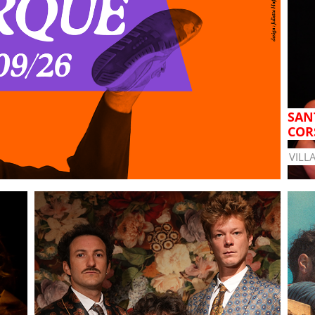
SANT
COR
VILL