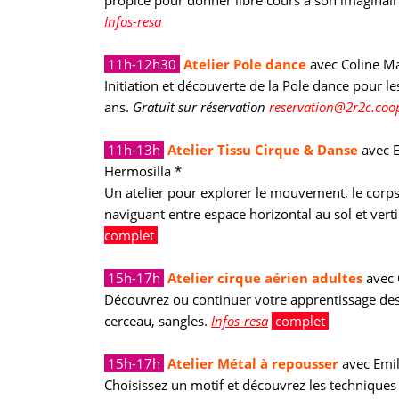
Infos-resa
11h-12h30
Atelier Pole dance
avec Coline M
Initiation et découverte de la Pole dance pour le
ans.
Gratuit sur réservation
reservation@2r2c.coo
11h-13h
Atelier Tissu Cirque & Danse
avec E
Hermosilla *
Un atelier pour explorer le mouvement, le corps 
naviguant entre espace horizontal au sol et verti
complet
15h-17h
Atelier cirque aérien adultes
avec C
Découvrez ou continuer votre apprentissage des 
cerceau, sangles.
Infos-resa
complet
complet
15h-17h
Atelier Métal à repousser
avec Emil
Choisissez un motif et découvrez les techniques