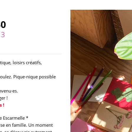
30
13
que, loisirs créatifs,
voulez. Pique-nique possible
envenu·es.
er !
 !
e Escarmelle *
nse en famille. Un moment
e, se découvrir autrement.