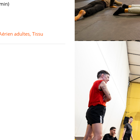
0min)
Aérien adultes
,
Tissu