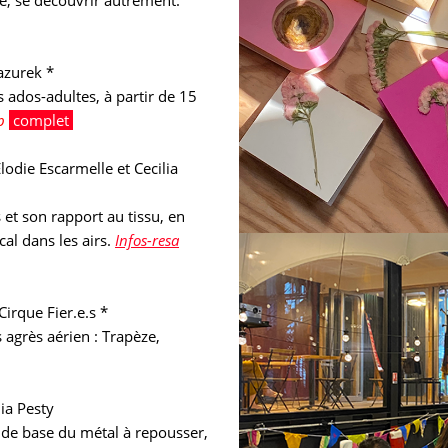
azurek *
s ados-adultes, à partir de 15
p
complet
lodie Escarmelle et Cecilia
et son rapport au tissu, en
cal dans les airs.
Infos-resa
irque Fier.e.s *
agrès aérien : Trapèze,
ia Pesty
 de base du métal à repousser,