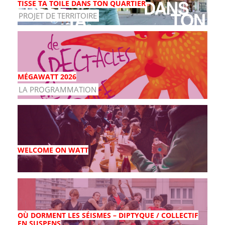
TISSE TA TOILE DANS TON QUARTIER
PROJET DE TERRITOIRE
MÉGAWATT 2026
LA PROGRAMMATION
WELCOME ON WATT
OÙ DORMENT LES SÉISMES – DIPTYQUE / COLLECTIF
EN SUSPENS