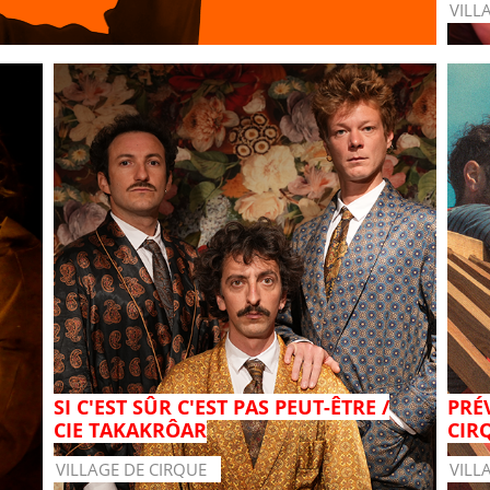
VILL
SI C'EST SÛR C'EST PAS PEUT-ÊTRE /
PRÉ
CIE TAKAKRÔAR
CIR
VILLAGE DE CIRQUE
VILL