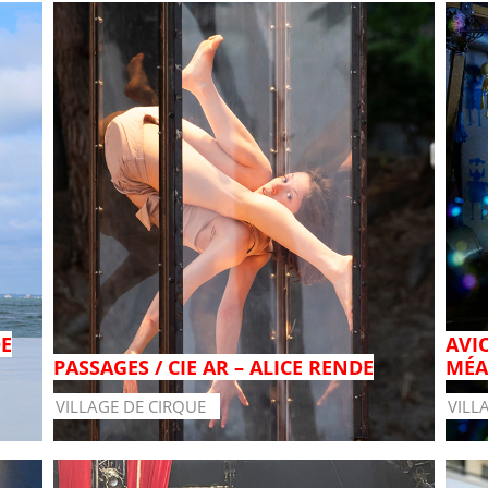
DE
AVIO
PASSAGES / CIE AR – ALICE RENDE
MÉA
VILLAGE DE CIRQUE
VILL