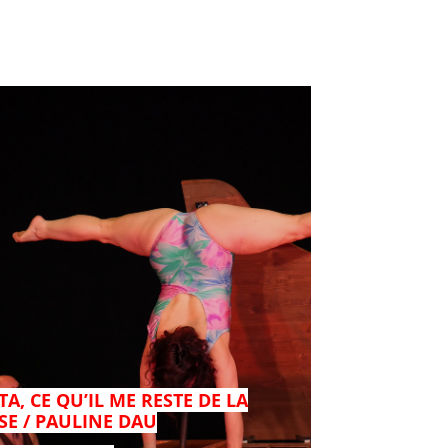
A, CE QU’IL ME RESTE DE LA
SE / PAULINE DAU