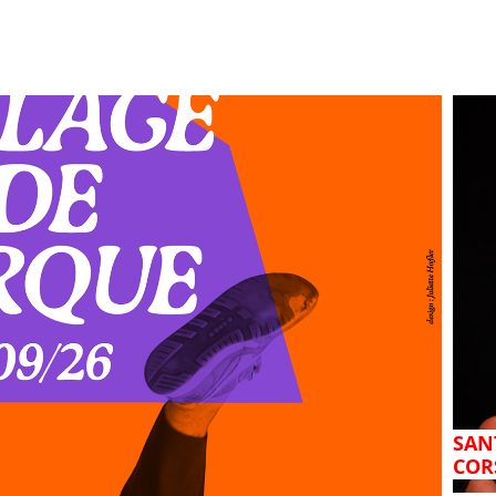
SANT
COR