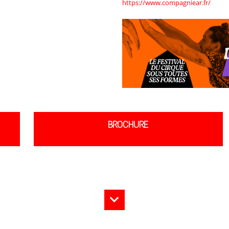
https://www.compagniear.fr/
BROCHURE