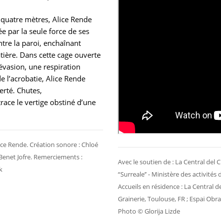
 quatre mètres, Alice Rende
e par la seule force de ses
ntre la paroi, enchaînant
tière. Dans cette cage ouverte
’évasion, une respiration
de l’acrobatie, Alice Rende
erté. Chutes,
ace le vertige obstiné d’une
lice Rende. Création sonore : Chloé
Benet Jofre. Remerciements :
Avec le soutien de : La Central del 
k
“Surreale’’ - Ministère des activités
Accueils en résidence : La Central del
Grainerie, Toulouse, FR ; Espai Obr
Photo © Glorija Lizde