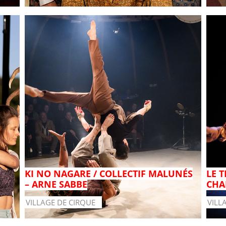
KI NO NAGARE / COLLECTIF MALUNÉS
LE 
– ARNE SABBE
CHA
VILLAGE DE CIRQUE
VILL