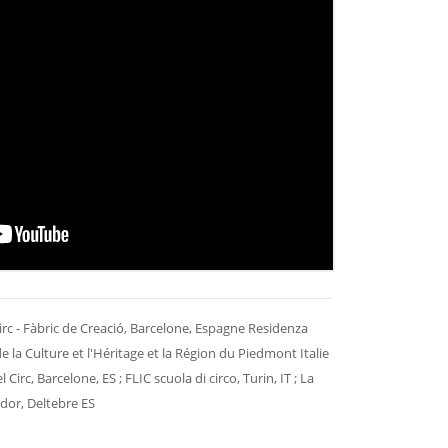
Circ - Fàbric de Creació, Barcelone, Espagne Residenza
 de la Culture et l'Héritage et la Région du Piedmont Italie
 Circ, Barcelone, ES ; FLIC scuola di circo, Turin, IT ; La
ador, Deltebre ES