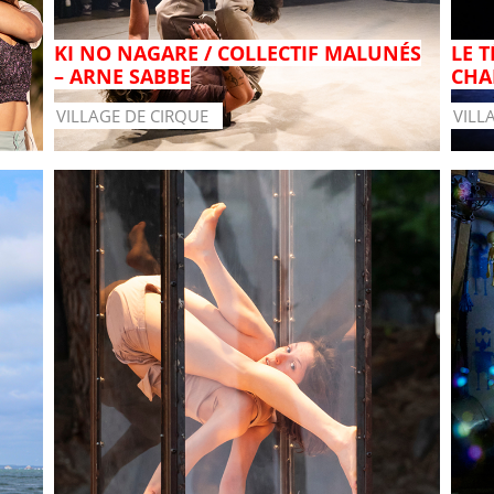
KI NO NAGARE / COLLECTIF MALUNÉS
LE 
– ARNE SABBE
CHA
VILLAGE DE CIRQUE
VILL