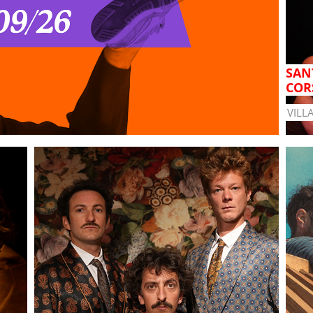
SANT
COR
VILL