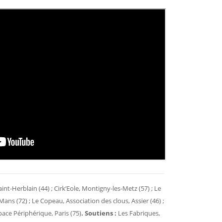
nt-Herblain (44) ; Cirk’Eole, Montigny-les-Metz (57) ; Le
Mans (72) ; Le Copeau, Association des clous, Assier (46) ;
space Périphérique, Paris (75)
. Soutiens :
Les Fabriques,