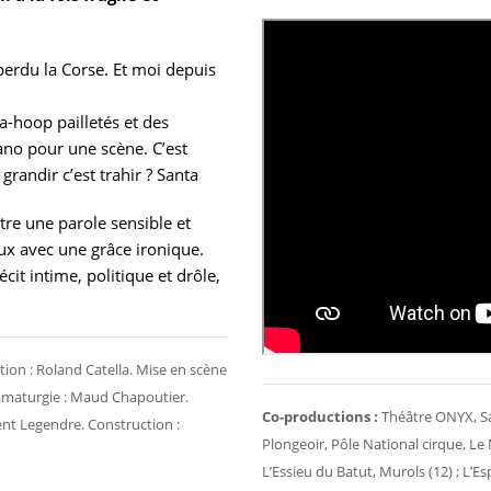
 perdu la Corse. Et moi depuis
a-hoop pailletés et des
ano pour une scène. C’est
 grandir c’est trahir ? Santa
tre une parole sensible et
eux avec une grâce ironique.
it intime, politique et drôle,
tion : Roland Catella. Mise en scène
ramaturgie : Maud Chapoutier.
Co-productions :
Théâtre ONYX, Sai
ent Legendre. Construction :
Plongeoir, Pôle National cirque, Le 
L’Essieu du Batut, Murols (12) ; L’E