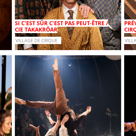
SI C'EST SÛR C'EST PAS PEUT-ÊTRE /
PRÉ
CIE TAKAKRÔAR
CIR
VILLAGE DE CIRQUE
VILL