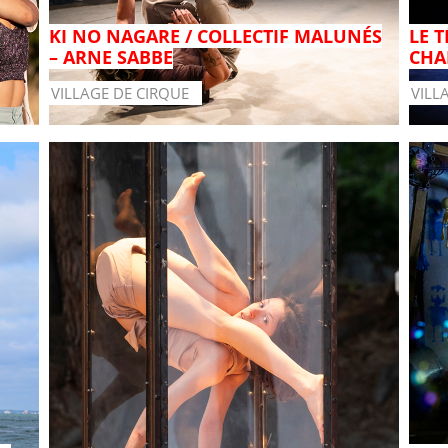
KI NO NAGARE / COLLECTIF MALUNÉS
LE 
– ARNE SABBE
CHA
VILLAGE DE CIRQUE
VILL