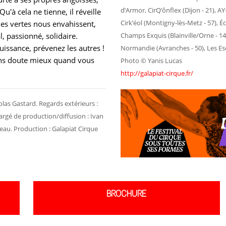
d’Armor, CirQ’ônflex (Dijon - 21), A
u'à cela ne tienne, il réveille
Cirk’éol (Montigny-lès-Metz - 57), Éc
ues vertes nous envahissent,
l, passionné, solidaire.
Champs Exquis (Blainville/Orne - 14)
issance, prévenez les autres !
Normandie (Avranches - 50), Les Esc
sans doute mieux quand vous
Photo © Yanis Lucas
http://galapiat-cirque.fr/
olas Gastard. Regards extérieurs :
gé de production/diffusion : Ivan
eau. Production : Galapiat Cirque
BROCHURE