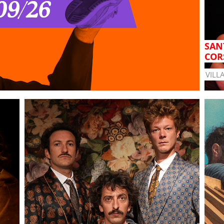
SANT
COR
VILL