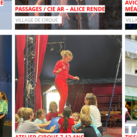
DE
AVIO
PASSAGES / CIE AR – ALICE RENDE
MÉA
VILLAGE DE CIRQUE
VILL