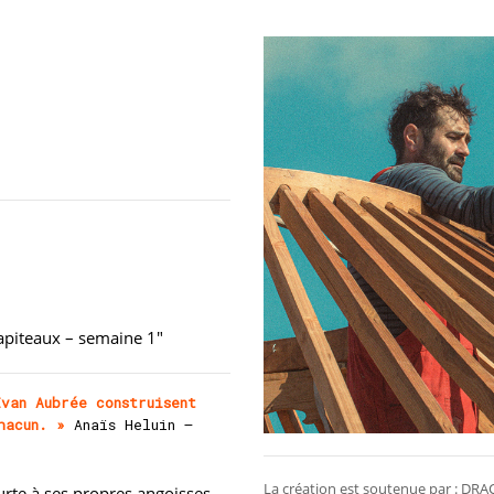
hapiteaux – semaine 1"
van Aubrée construisent
hacun. »
Anaïs Heluin –
La création est soutenue par : DR
rte à ses propres angoisses,