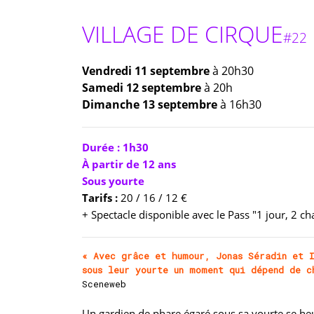
VILLAGE DE CIRQUE
#22
Vendredi 11 septembre
à 20h30
Samedi 12 septembre
à 20h
Dimanche 13 septembre
à 16h30
Durée : 1h30
À partir de 12 ans
Sous yourte
Tarifs :
20 / 16 / 12 €
+ Spectacle disponible avec le Pass "1 jour, 2 c
« Avec grâce et humour, Jonas Séradin et I
sous leur yourte un moment qui dépend de c
Sceneweb
Un gardien de phare égaré sous sa yourte se heu