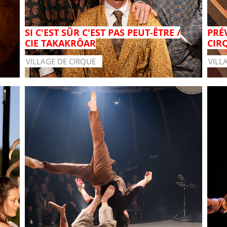
SI C'EST SÛR C'EST PAS PEUT-ÊTRE /
PRÉ
CIE TAKAKRÔAR
CIR
VILLAGE DE CIRQUE
VILL