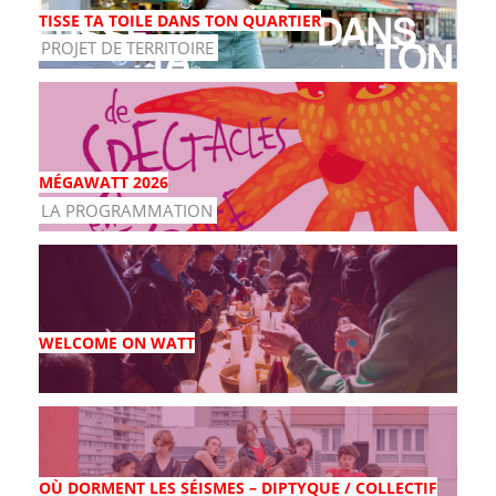
TISSE TA TOILE DANS TON QUARTIER
PROJET DE TERRITOIRE
MÉGAWATT 2026
LA PROGRAMMATION
WELCOME ON WATT
OÙ DORMENT LES SÉISMES – DIPTYQUE / COLLECTIF