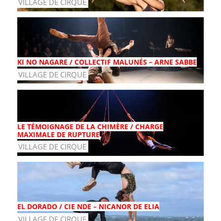
VILLAGE DE CIRQUE
KI NO NAGARE / COLLECTIF MALUNÉS – ARNE SABBE
VILLAGE DE CIRQUE
LE TÉMOIGNAGE DE LA CHIMÈRE / CHARGE
MAXIMALE DE RUPTURE
VILLAGE DE CIRQUE
EL DORADO / CIE NDE – NICANOR DE ELIA
VILLAGE DE CIRQUE