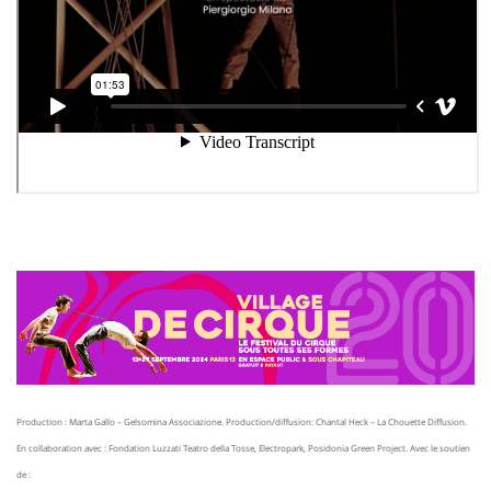
Production : Marta Gallo – Gelsomina Associazione. Production/diffusion: Chantal Heck – La Chouette Diffusion.
En collaboration avec : Fondation Luzzati Teatro della Tosse, Electropark, Posidonia Green Project.
Avec le soutien
de :