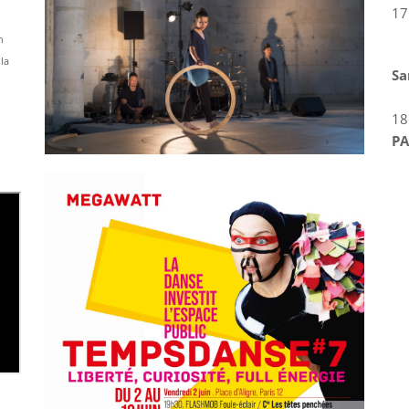
17
n
la
Sa
18
PA