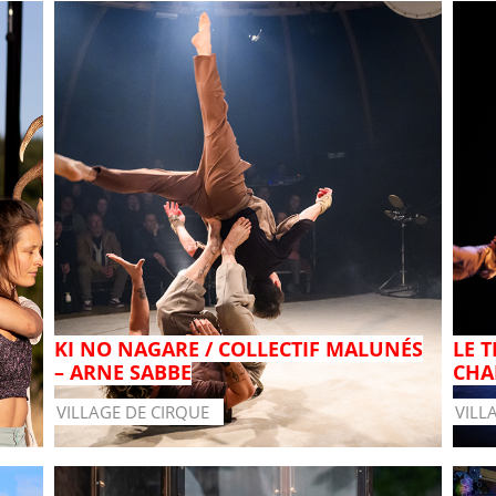
KI NO NAGARE / COLLECTIF MALUNÉS
LE 
– ARNE SABBE
CHA
VILLAGE DE CIRQUE
VILL