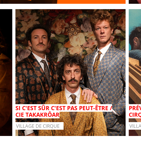
SI C'EST SÛR C'EST PAS PEUT-ÊTRE /
PRÉ
CIE TAKAKRÔAR
CIR
VILLAGE DE CIRQUE
VILL