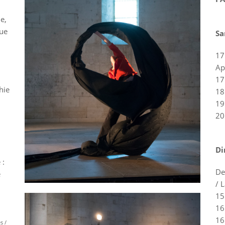
e,
que
Sa
17
Ap
17
hie
18
19
20
Di
 :
De
e
/ 
15
16
16
s /