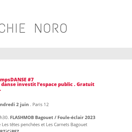
TCHIE NORO
empsDANSE #7
 danse investit l’espace public . Gratuit
.
ndredi 2 juin
. Paris 12
h30.
FLASHMOB Bagouet / Foule-éclair 2023
e Les têtes penchées et Les Carnets Bagouet
RTiCiPEZ