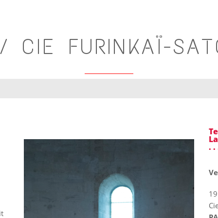
/ CIE FURINKAÏ-SA
T
La
. . 
Ve
19
Ci
t
PA