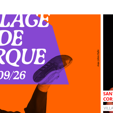
SANT
COR
VILL